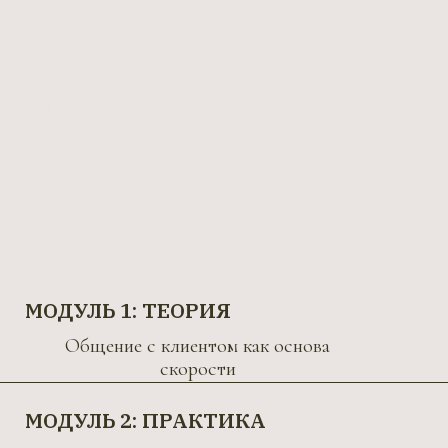
МОДУЛЬ 3: ПРАКТИКА
Укрепление гелем на форме «квадрат», длинная
длина
Укрепление гелем на форме «квадрат»
(восстановление)
Укрепление гелем: из квадрата в овал
Укрепление гелем на нулевой длине
Быстрое поднятие клюющих/скрученных
ногтей (гель-желе / полигель)
МОДУЛЬ 4: ПРАКТИКА
Покрытие «плешивым» цветом — быстрое
выравнивание плотности оттенка
Покрытие цветом с блестками — сохраняем
чёткие контуры ногтей, без «плюх»
Покрытие топом