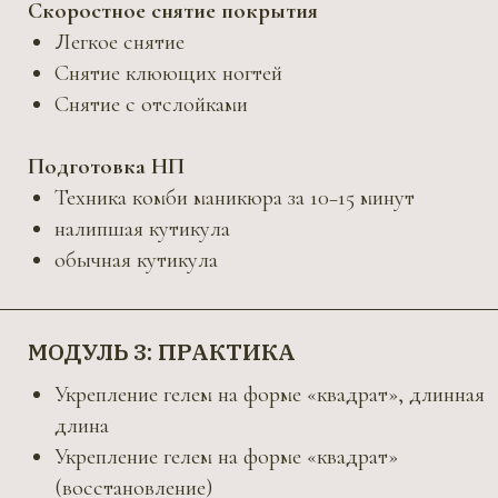
БОНУС
Техника скоростного френча
Урок, где Ангелина Перевеева показывает
работу от снятия до покрытия топом
с таймером
ДОПОЛНИТЕЛЬНО
Гайды «Материалы и Инструменты»
ЧТО ТЕБЯ ЖДЁТ?
Сертификат о прохождении курса
Комфорт (все уроки в записи, и их можно
смотреть в любое время)
Обратная связь (курс полностью с обратной
связью инструктор Ангелина, может в любом
вопросе)