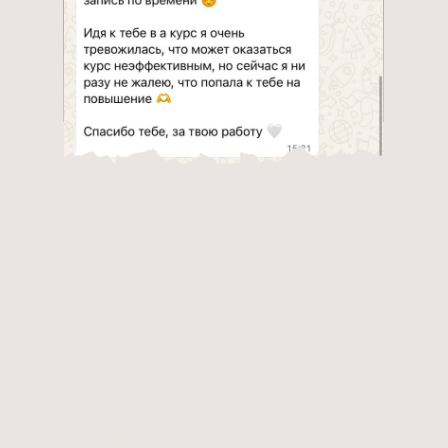
МОДУЛЬ 1: ТЕОРИЯ
Общение с клиентом как основа
скорости
МОДУЛЬ 2: ПРАКТИКА
Скоростное снятие покрытия
Легкое снятие
Снятие клюющих ногтей
Снятие с отслойками
Подготовка НП
Техника комби маникюра за 10−15 минут
налипшая кутикула
обычная кутикула